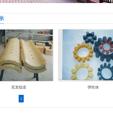
示
尼龙辊道
弹性体
1