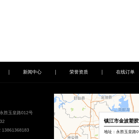
新闻中心
荣誉资质
在线订单
永胜玉皇路012号
32
 13861368183